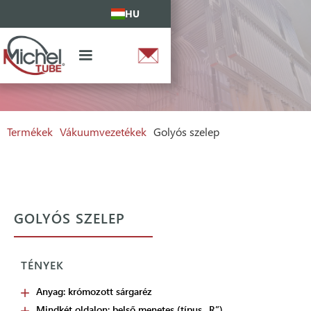
HU
Termékek
Vákuumvezetékek
Golyós szelep
GOLYÓS SZELEP
TÉNYEK
Anyag: krómozott sárgaréz
Mindkét oldalon: belső menetes (típus „R”)