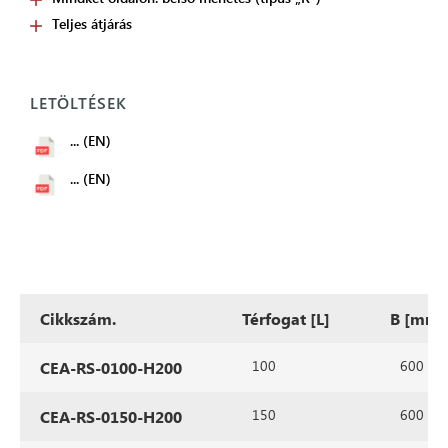
Teljes átjárás
LETÖLTÉSEK
... (EN)
... (EN)
Cikkszám.
Térfogat [L]
B [mm]
100
600
CEA-RS-0100-H200
150
600
CEA-RS-0150-H200