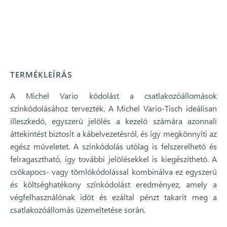
TERMÉKLEÍRÁS
A Michel Vario kódolást a csatlakozóállomások
színkódolásához tervezték. A Michel Vario-Tisch ideálisan
illeszkedő, egyszerű jelölés a kezelő számára azonnali
áttekintést biztosít a kábelvezetésről, és így megkönnyíti az
egész műveletet. A színkódolás utólag is felszerelhető és
felragasztható, így további jelölésekkel is kiegészíthető. A
csőkapocs- vagy tömlőkódolással kombinálva ez egyszerű
és költséghatékony színkódolást eredményez, amely a
végfelhasználónak időt és ezáltal pénzt takarít meg a
csatlakozóállomás üzemeltetése során.