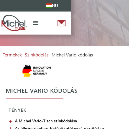
HU
Termékek
Színkódolás
Michel Vario kódolás
MICHEL VARIO KÓDOLÁS
TÉNYEK
A Michel Vario-Tisch színkódolása
Az állványkerethez történő (utólagos) rögzítéshez