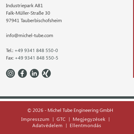
Industriepark A81
Falk-Müller-Straße 30
97941 Tauberbischofsheim
info@michel-tube.com
Tel.:
+49 9341 848 550-0
Fax:
+49 9341 848 550-5
© 2026 - Michel Tube Engineering GmbH
Impresszum
GTC
Megjegyzések
|
|
|
Adatvédelem
Ellentmondás
|