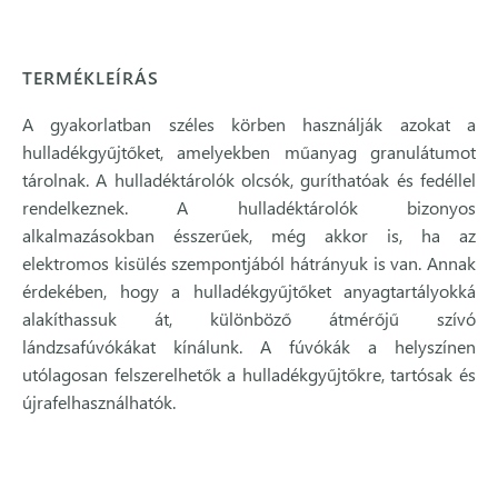
TERMÉKLEÍRÁS
A gyakorlatban széles körben használják azokat a
hulladékgyűjtőket, amelyekben műanyag granulátumot
tárolnak. A hulladéktárolók olcsók, guríthatóak és fedéllel
rendelkeznek. A hulladéktárolók bizonyos
alkalmazásokban ésszerűek, még akkor is, ha az
elektromos kisülés szempontjából hátrányuk is van. Annak
érdekében, hogy a hulladékgyűjtőket anyagtartályokká
alakíthassuk át, különböző átmérőjű szívó
lándzsafúvókákat kínálunk. A fúvókák a helyszínen
utólagosan felszerelhetők a hulladékgyűjtőkre, tartósak és
újrafelhasználhatók.