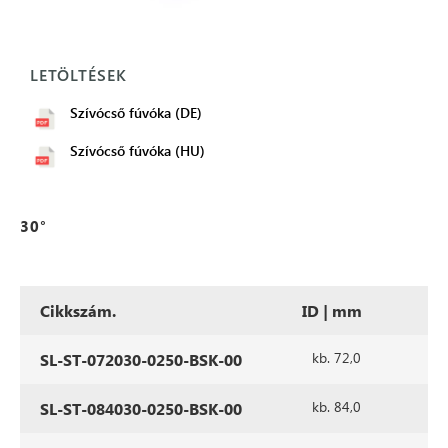
LETÖLTÉSEK
Szívócső fúvóka (DE)
Szívócső fúvóka (HU)
30°
Cikkszám.
ID | mm
al
kb. 72,0
SL-ST-072030-0250-BSK-00
kb. 84,0
SL-ST-084030-0250-BSK-00