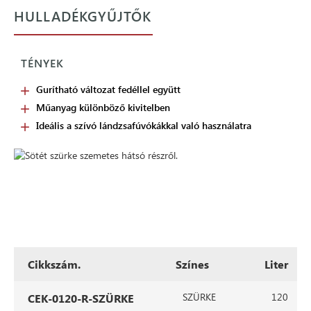
HULLADÉKGYŰJTŐK
TÉNYEK
Gurítható változat fedéllel együtt
Műanyag különböző kivitelben
Ideális a szívó lándzsafúvókákkal való használatra
Cikkszám.
Színes
Liter
SZÜRKE
120
CEK-0120-R-SZÜRKE