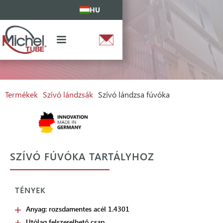
HU
Termékek
Szívó lándzsák
Szívó lándzsa fúvóka
SZÍVÓ FÚVÓKA TARTÁLYHOZ
TÉNYEK
Anyag: rozsdamentes acél 1.4301
Utólag felszerelhető csap