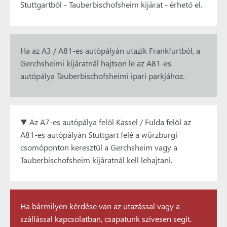
Stuttgartból - Tauberbischofsheim kijárat - érhető el.
Ha az A3 / A81-es autópályán utazik Frankfurtból, a
Gerchsheimi kijáratnál hajtson le az A81-es
autópálya Tauberbischofsheimi ipari parkjához.
▼ Az A7-es autópálya felől Kassel / Fulda felől az
A81-es autópályán Stuttgart felé a würzburgi
csomóponton keresztül a Gerchsheim vagy a
Tauberbischofsheim kijáratnál kell lehajtani.
Ha bármilyen kérdése van az utazással vagy a
szállással kapcsolatban, csapatunk szívesen segít.