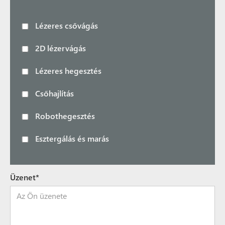
Lézeres csővágás
2D lézervágás
Lézeres hegesztés
Csőhajlítás
Robothegesztés
Esztergálás és marás
Üzenet*