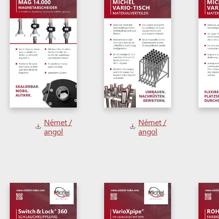
Német /
Német /
angol
angol