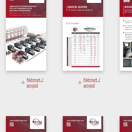
Német /
Német /
angol
angol