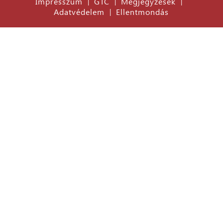
Impresszum
GTC
Megjegyzések
|
|
|
Adatvédelem
Ellentmondás
|