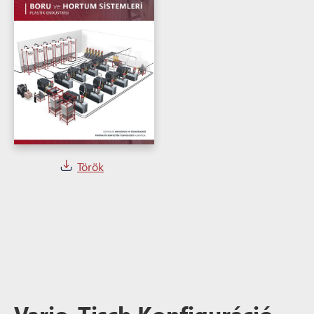
Török
Vario-Tisch Konfiguráció