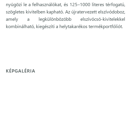
nyűgözi le a felhasználókat, és 125–1000 literes térfogatú,
szögletes kivitelben kapható. Az újratervezett elszívódoboz,
amely a legkülönbözőbb elszívócső-kivitelekkel
kombinálható, kiegészíti a helytakarékos termékportfóliót.
KÉPGALÉRIA