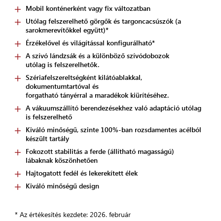
Mobil konténerként vagy fix változatban
Utólag felszerelhető görgők és targoncacsúszók (a
sarokmerevítőkkel együtt)*
Érzékelővel és világítással konfigurálható*
A szívó lándzsák és a különböző szívódobozok
utólag is felszerelhetők.
Szériafelszereltségként kilátóablakkal,
dokumentumtartóval és
forgatható tányérral a maradékok kiürítéséhez.
A vákuumszállító berendezésekhez való adaptáció utólag
is felszerelhető
Kiváló minőségű, szinte 100%-ban rozsdamentes acélból
készült tartály
Fokozott stabilitás a ferde (állítható magasságú)
lábaknak köszönhetően
Hajtogatott fedél és lekerekített élek
Kiváló minőségű design
* Az értékesítés kezdete: 2026. február