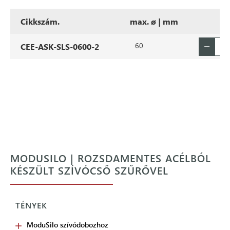
Cikkszám.
max. ø | mm
60
CEE-ASK-SLS-0600-2
MODUSILO | ROZSDAMENTES ACÉLBÓL
KÉSZÜLT SZÍVÓCSŐ SZŰRŐVEL
TÉNYEK
ModuSilo szívódobozhoz