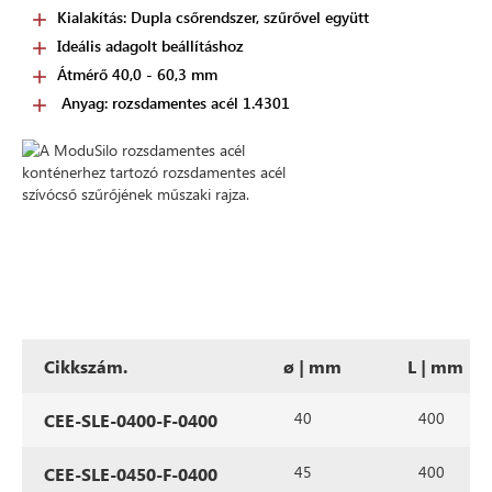
Kialakítás: Dupla csőrendszer, szűrővel együtt
Ideális adagolt beállításhoz
Átmérő 40,0 - 60,3 mm
Anyag: rozsdamentes acél 1.4301
Cikkszám.
ø | mm
L | mm
40
400
CEE-SLE-0400-F-0400
45
400
CEE-SLE-0450-F-0400